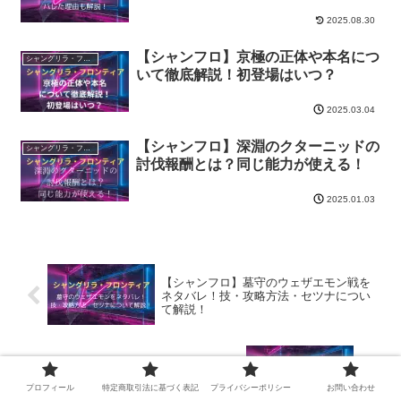
2025.08.30
【シャンフロ】京極の正体や本名につ
シャングリラ・フロンティア〜クソゲーハンター、神ゲーに挑まんとす〜
いて徹底解説！初登場はいつ？
2025.03.04
【シャンフロ】深淵のクターニッドの
シャングリラ・フロンティア〜クソゲーハンター、神ゲーに挑まんとす〜
討伐報酬とは？同じ能力が使える！
2025.01.03
【シャンフロ】墓守のウェザエモン戦を
ネタバレ！技・攻略方法・セツナについ
て解説！
【シャンフロ】最強ランキングTOP10！
強さNo1はサンラクかサイガー０？
プロフィール
特定商取引法に基づく表記
プライバシーポリシー
お問い合わせ