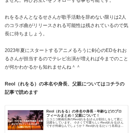
ません。再びお互いをフォローする事も可能です。
れをるさんとなるせさんが歌手活動を辞めない限りは2人
のコラボ曲がリリースされる可能性は残されているので気
長に待ちましょう。
2023年夏にスタートするアニメるろうに剣心のEDをれお
るさんが担当するのでテレビ出演が増えれば今までのこと
が何かわかるかも知れませんね＾＾
Reol（れをる）の本名や身長、父親についてはコチラの
記事で読めます
Reol（れをる）の本名や身長・年齢などのプロ
フィールまとめ！父親について！
ニコニコ動画出身のReol(れをる)さんが顔出しをして更に
活躍をしています。 小さくて可愛らしいReol(れをる)さん
ですが何歳なんでしょうか？ Reol(れをる)という名前は本
名なのか、身長は何cmなのか調べました！！ 父親や所属
事務所な