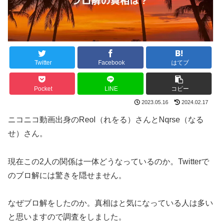
Twitter
Facebook
はてブ
Pocket
LINE
コピー
2023.05.16
2024.02.17
ニコニコ動画出身のReol（れをる）さんとNqrse（なる
せ）さん。
現在この2人の関係は一体どうなっているのか。Twitterで
のブロ解には驚きを隠せません。
なぜブロ解をしたのか。真相はと気になっている人は多い
と思いますので調査をしました。